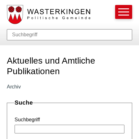
Schnellnavigation
Hauptnavi
Navigieren in Wasterkingen
Suche
Suchbegriff
Such
Aktuelles und Amtliche
Publikationen
Archiv
Suche
Suchbegriff