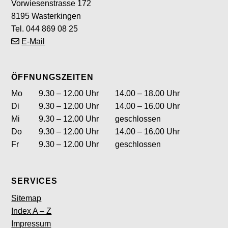
Vorwiesenstrasse 172
8195 Wasterkingen
Tel. 044 869 08 25
E-Mail
ÖFFNUNGSZEITEN
Wochentag
ntag
Öffnungszeiten Vormittag
Öffnungszeite
Mo
9.30 – 12.00 Uhr
14.00 – 18.00 Uhr
enstag
Di
9.30 – 12.00 Uhr
14.00 – 16.00 Uhr
ttwoch
Mi
9.30 – 12.00 Uhr
geschlossen
nnerstag
Do
9.30 – 12.00 Uhr
14.00 – 16.00 Uhr
itag
Fr
9.30 – 12.00 Uhr
geschlossen
SERVICES
Sitemap
Index A – Z
Impressum