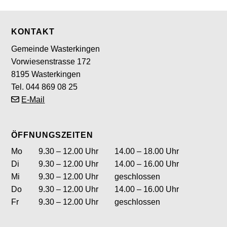
Footer
KONTAKT
Gemeinde Wasterkingen
Vorwiesenstrasse 172
8195 Wasterkingen
Tel. 044 869 08 25
E-Mail
ÖFFNUNGSZEITEN
Wochentag
ntag
Öffnungszeiten Vormittag
Öffnungszeite
Mo
9.30 – 12.00 Uhr
14.00 – 18.00 Uhr
enstag
Di
9.30 – 12.00 Uhr
14.00 – 16.00 Uhr
ttwoch
Mi
9.30 – 12.00 Uhr
geschlossen
nnerstag
Do
9.30 – 12.00 Uhr
14.00 – 16.00 Uhr
itag
Fr
9.30 – 12.00 Uhr
geschlossen