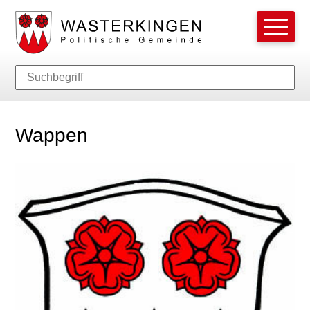
Schnellnavigation
Hauptnavi
Navigieren in Wasterkingen
Suche
Suchbegriff
Such
Wappen