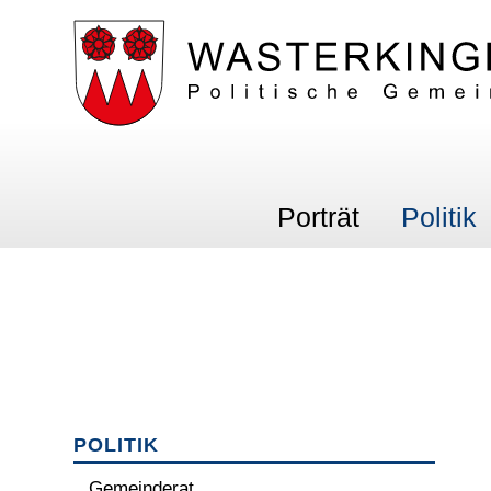
Schnellnavigation
Navigieren in Wasterking
Hauptnavigation
Porträt
Politik
Subnavigation
POLITIK
Gemeinderat