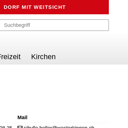
DORF MIT WEITSICHT
Suche
Suchbegriff
Suche sta
reizeit
Kirchen
Mail
08 25
sibylle.heller@wasterkingen.ch