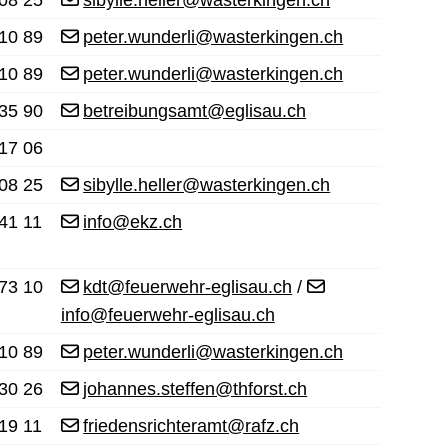
10 89
peter.wunderli@wasterkingen.ch
10 89
peter.wunderli@wasterkingen.ch
35 90
betreibungsamt@eglisau.ch
17 06
08 25
sibylle.heller@wasterkingen.ch
41 11
info@ekz.ch
73 10
kdt@feuerwehr-eglisau.ch
/
info@feuerwehr-eglisau.ch
10 89
peter.wunderli@wasterkingen.ch
30 26
johannes.steffen@thforst.ch
19 11
friedensrichteramt@rafz.ch