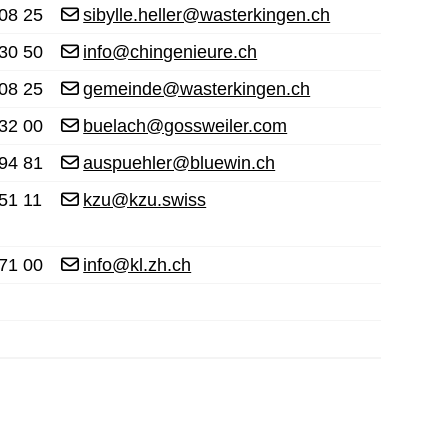
08 25
sibylle.heller@wasterkingen.ch
30 50
info@chingenieure.ch
08 25
gemeinde@wasterkingen.ch
32 00
buelach@gossweiler.com
94 81
auspuehler@bluewin.ch
51 11
kzu@kzu.swiss
71 00
info@kl.zh.ch