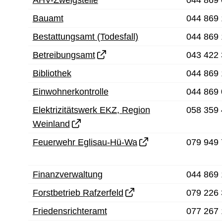
Bauamt
044 869 
Bestattungsamt (Todesfall)
044 869 
Betreibungsamt
043 422 
Bibliothek
044 869 
Einwohnerkontrolle
044 869 
Elektrizitätswerk EKZ, Region
058 359 
Weinland
Feuerwehr Eglisau-Hü-Wa
079 949 
Finanzverwaltung
044 869 
Forstbetrieb Rafzerfeld
079 226 
Friedensrichteramt
077 267 