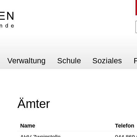
en
Verwaltung
Schule
Soziales
F
Ämter
Name
Telefon
AHV-Zweigstelle
044 869 