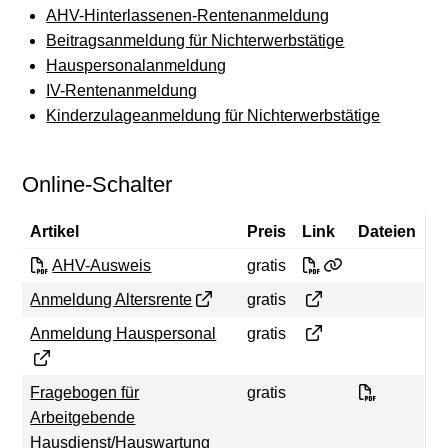
AHV-Hinterlassenen-Rentenanmeldung
Beitragsanmeldung für Nichterwerbstätige
Hauspersonalanmeldung
IV-Rentenanmeldung
Kinderzulageanmeldung für Nichterwerbstätige
Online-Schalter
Artikel
Preis
Link
Dateien
AHV-Ausweis
AHV-Ausweis
gratis
Anmeldung Altersren
Anmeldung Altersrente
gratis
Anmeldung Hausper
Anmeldung Hauspersonal
gratis
Fragebog
Fragebogen für
gratis
Arbeitgebende
Hausdienst/Hauswartung