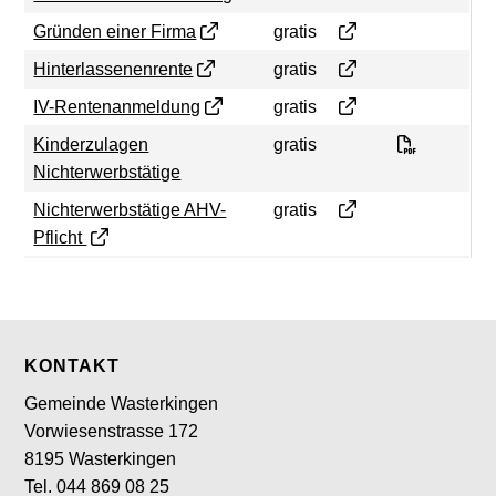
Gründen einer Firm
Gründen einer Firma
gratis
Hinterlassenenrente
Hinterlassenenrente
gratis
IV-Rentenanmeldun
IV-Rentenanmeldung
gratis
Formular 
Kinderzulagen
gratis
Nichterwerbstätige
Nichterwerbstätige 
Nichterwerbstätige AHV-
gratis
Pflicht
Footer
KONTAKT
Gemeinde Wasterkingen
Vorwiesenstrasse 172
8195 Wasterkingen
Tel. 044 869 08 25