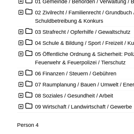
Ebene 1:
01 Gemeinde / Behörden / Verwaltung / 
Ebene 1:
02 Zivilrecht / Familienrecht / Grundbuch 
Schuldbetreibung & Konkurs
Ebene 1:
03 Strafrecht / Opferhilfe / Gewaltschutz
Ebene 1:
04 Schule & Bildung / Sport / Freizeit / Ku
Ebene 1:
05 Öffentliche Ordnung & Sicherheit: Poliz
Feuerwehr & Feuerpolizei / Tierschutz
Ebene 1:
06 Finanzen / Steuern / Gebühren
Ebene 1:
07 Raumplanung / Bauen / Umwelt / Ener
Ebene 1:
08 Soziales / Gesundheit / Arbeit
Ebene 1:
09 Wirtschaft / Landwirtschaft / Gewerbe
Person 4