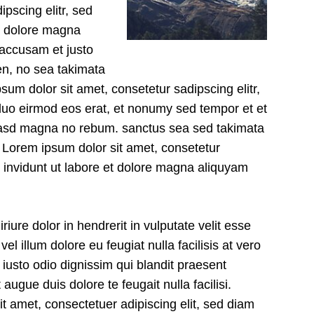
pscing elitr, sed
t dolore magna
 accusam et justo
en, no sea takimata
um dolor sit amet, consetetur sadipscing elitr,
uo eirmod eos erat, et nonumy sed tempor et et
, kasd magna no rebum. sanctus sea sed takimata
. Lorem ipsum dolor sit amet, consetetur
 invidunt ut labore et dolore magna aliquyam
iure dolor in hendrerit in vulputate velit esse
el illum dolore eu feugiat nulla facilisis at vero
iusto odio dignissim qui blandit praesent
 augue duis dolore te feugait nulla facilisi.
t amet, consectetuer adipiscing elit, sed diam