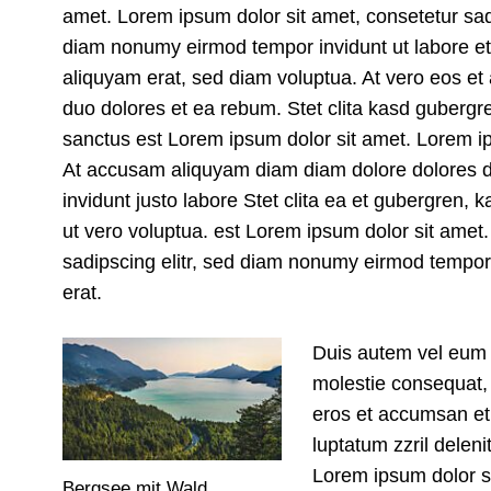
amet. Lorem ipsum dolor sit amet, consetetur sadi
diam nonumy eirmod tempor invidunt ut labore e
aliquyam erat, sed diam voluptua. At vero eos et
duo dolores et ea rebum. Stet clita kasd gubergr
sanctus est Lorem ipsum dolor sit amet. Lorem ips
At accusam aliquyam diam diam dolore dolores d
invidunt justo labore Stet clita ea et gubergren
ut vero voluptua. est Lorem ipsum dolor sit amet
sadipscing elitr, sed diam nonumy eirmod tempor
erat.
Duis autem vel eum ir
molestie consequat, v
eros et accumsan et 
luptatum zzril delenit
Lorem ipsum dolor si
Bergsee mit Wald