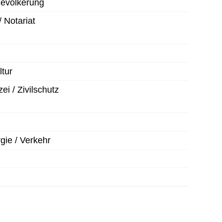
Ordnerinhalt herunterladen
Bevölkerung
Ordnerinhalt herunterladen
/ Notariat
Ordnerinhalt herunterladen
Ordnerinhalt herunterladen
ltur
Ordnerinhalt herunterladen
ei / Zivilschutz
Ordnerinhalt herunterladen
Ordnerinhalt herunterladen
gie / Verkehr
Ordnerinhalt herunterladen
Ordnerinhalt herunterladen