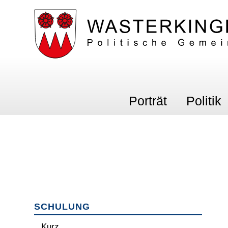
Schnellnavigation
Navigieren in Wasterking
Hauptnavigation
Porträt
Politik
Subnavigation
SCHULUNG
Kurz