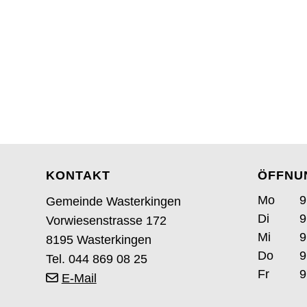
KONTAKT
ÖFFNU
Footer
Wochent
ntag
Mo
9
Gemeinde Wasterkingen
enstag
Di
9
Vorwiesenstrasse 172
ttwoch
Mi
9
8195 Wasterkingen
nners
Do
9
Tel. 044 869 08 25
itag
Fr
9
E-Mail