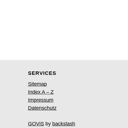
SERVICES
chmittag
Sitemap
Index A – Z
Impressum
Datenschutz
GOViS
by
backslash